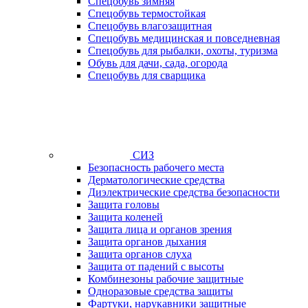
Спецобувь зимняя
Спецобувь термостойкая
Спецобувь влагозащитная
Спецобувь медицинская и повседневная
Спецобувь для рыбалки, охоты, туризма
Обувь для дачи, сада, огорода
Спецобувь для сварщика
СИЗ
Безопасность рабочего места
Дерматологические средства
Диэлектрические средства безопасности
Защита головы
Защита коленей
Защита лица и органов зрения
Защита органов дыхания
Защита органов слуха
Защита от падений с высоты
Комбинезоны рабочие защитные
Одноразовые средства защиты
Фартуки, нарукавники защитные