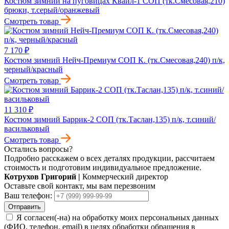
Костюм зимний на пуговицах Квайл-1 СОП (тк.Смесовая,210)
брюки, т.серый/оранжевый
Смотреть товар
7 170 ₽
Костюм зимний Нейч-Премиум СОП К. (тк.Смесовая,240) п/к,
черный/красный
Смотреть товар
11 310 ₽
Костюм зимний Баррик-2 СОП (тк.Таслан,135) п/к, т.синий/
васильковый
Смотреть товар
Остались вопросы?
Подробно расскажем о всех деталях продукции, рассчитаем
стоимость и подготовим индивидуальное предложение.
Котрухов Григорий
|
Коммерческий директор
Оставьте свой контакт, мы вам перезвоним
Ваш телефон:
Отправить
Я согласен(-на) на обработку моих персональных данных
(ФИО, телефон, email) в целях обработки обращения в