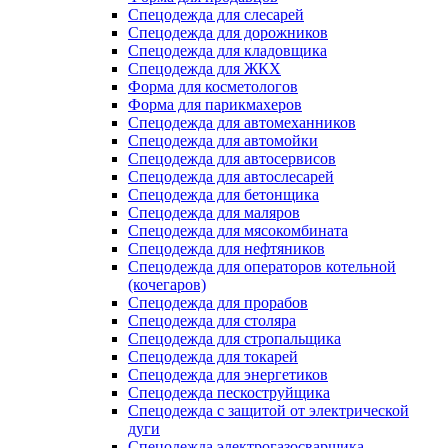
Спецодежда для слесарей
Спецодежда для дорожников
Спецодежда для кладовщика
Спецодежда для ЖКХ
Форма для косметологов
Форма для парикмахеров
Спецодежда для автомеханников
Спецодежда для автомойки
Спецодежда для автосервисов
Спецодежда для автослесарей
Спецодежда для бетонщика
Спецодежда для маляров
Спецодежда для мясокомбината
Спецодежда для нефтяников
Спецодежда для операторов котельной
(кочегаров)
Спецодежда для прорабов
Спецодежда для столяра
Спецодежда для стропальщика
Спецодежда для токарей
Спецодежда для энергетиков
Спецодежда пескоструйщика
Спецодежда с защитой от электрической
дуги
Спецодежда электрогазосварщика