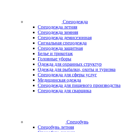
Спецодежда
Спецодежда летняя
Спецодежда зимняя
Спецодежда демисезонная
Сигнальная спецодежда
Спецодежда защитная
Белье и трикотаж
Головные уборы
Одежда для охранных структур
Одежда для рыбалки, охоты и туризма
Спецодежда для сферы услуг
Медицинская одежда
Спецодежда для пищевого производства
Спецодежда для сварщика
Спецобувь
Спецобувь летняя