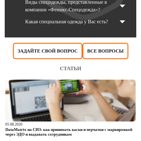
Виды спецодежды, представленные в
компании «Феникс-Спецодежда»?
Какая специальная одежда у Вас есть?
ЗАДАЙТЕ СВОЙ ВОПРОС
ВСЕ ВОПРОСЫ
СТАТЬИ
05.08.2026
04
DataMatrix на СИЗ: как принимать каски и перчатки с маркировкой
Ш
через ЭДО и выдавать сотрудникам
ра