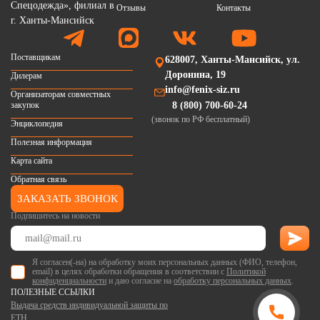
Отзывы
Контакты
Поставщикам
628007, Ханты-Мансийск, ул.
Доронина, 19
Дилерам
info@fenix-siz.ru
Организаторам совместных
закупок
8 (800) 700-60-24
(звонок по РФ бесплатный)
Энциклопедия
Полезная информация
Карта сайта
Обратная связь
ЗАКАЗАТЬ ЗВОНОК
Подпишитесь на новости
Я согласен(-на) на обработку моих персональных данных (ФИО, телефон,
email) в целях обработки обращения в соответствии с
Политикой
конфиденциальности
и даю согласие на
обработку персональных данных
.
ПОЛЕЗНЫЕ ССЫЛКИ
Выдача средств индивидуальной защиты по
ЕТН