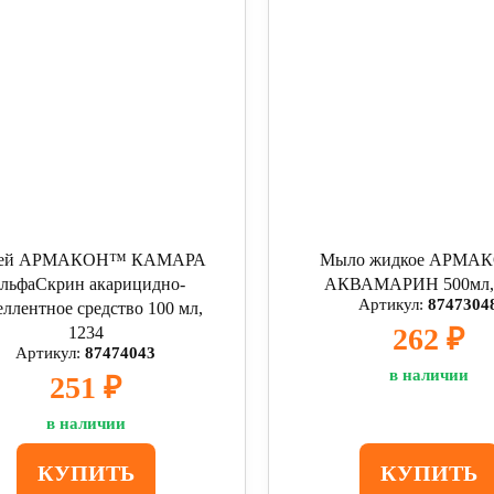
ей АРМАКОН™ КАМАРА
Мыло жидкое АРМ
льфаСкрин акарицидно-
АКВАМАРИН 500мл, 
Артикул:
8747304
еллентное средство 100 мл,
262 ₽
1234
Артикул:
87474043
в наличии
251 ₽
в наличии
КУПИТЬ
КУПИТЬ