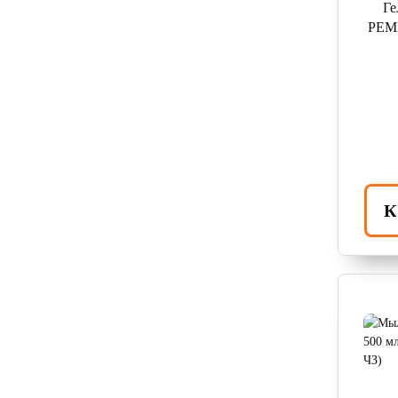
Г
РЕМ
К