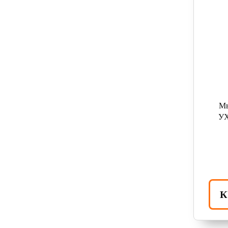
Мы
УХ
К