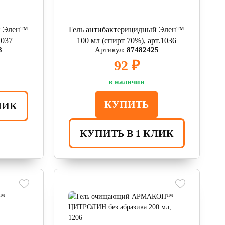
й Элен™
Гель антибактерицидный Элен™
1037
100 мл (спирт 70%), арт.1036
8
Артикул:
87482425
92 ₽
в наличии
КУПИТЬ
ЛИК
КУПИТЬ В 1 КЛИК