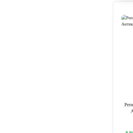
Реп
А
в н