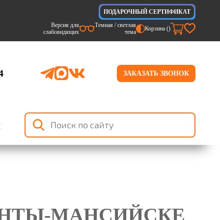
ПОДАРОЧНЫЙ СЕРТИФИКАТ
Версия для
Темная / светлая
Корзина (
)
слабовидящих
тема
4
ЗАКАЗАТЬ ЗВОНОК
я
АНТЫ-МАНСИЙСКЕ