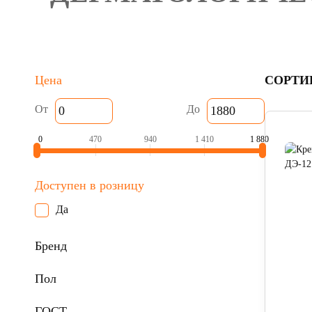
Цена
СОРТИ
От
До
0
470
940
1 410
1 880
Доступен в розницу
Да
Бренд
Пол
ГОСТ