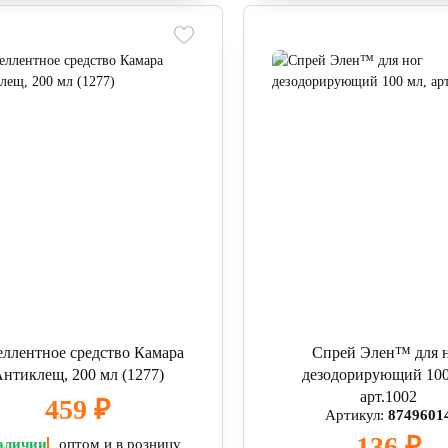
еллентное средство Камара
Спрей Элен™ для 
нтиклещ, 200 мл (1277)
дезодорирующий 100
арт.1002
459 ₽
Артикул:
8749601
136 ₽
аличии
оптом и в розницу