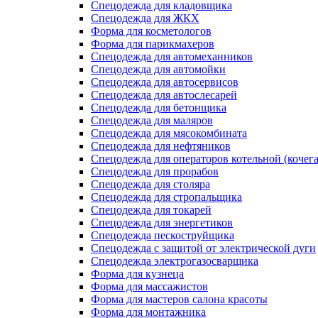
Спецодежда для кладовщика
Спецодежда для ЖКХ
Форма для косметологов
Форма для парикмахеров
Спецодежда для автомеханников
Спецодежда для автомойки
Спецодежда для автосервисов
Спецодежда для автослесарей
Спецодежда для бетонщика
Спецодежда для маляров
Спецодежда для мясокомбината
Спецодежда для нефтяников
Спецодежда для операторов котельной (кочег
Спецодежда для прорабов
Спецодежда для столяра
Спецодежда для стропальщика
Спецодежда для токарей
Спецодежда для энергетиков
Спецодежда пескоструйщика
Спецодежда с защитой от электрической дуги
Спецодежда электрогазосварщика
Форма для кузнеца
Форма для массажистов
Форма для мастеров салона красоты
Форма для монтажника