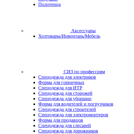
Полотенца
Аксессуары
Хозтовары/Инвентарь/Мебель
СИЗ по профессиям
Спецодежда для электриков
Форма для горничных
Спецодежда для ИТР
Спецодежда для сторожей
Спецодежда для уборщиц
Форма для водителей и погрузчиков
Спецодежда для строителей
Спецодежда для электромонтеров
Форма для продавцов
Спецодежда для слесарей
Спецодежда для дорожников