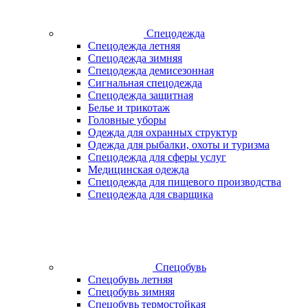
Спецодежда
Спецодежда летняя
Спецодежда зимняя
Спецодежда демисезонная
Сигнальная спецодежда
Спецодежда защитная
Белье и трикотаж
Головные уборы
Одежда для охранных структур
Одежда для рыбалки, охоты и туризма
Спецодежда для сферы услуг
Медицинская одежда
Спецодежда для пищевого производства
Спецодежда для сварщика
Спецобувь
Спецобувь летняя
Спецобувь зимняя
Спецобувь термостойкая