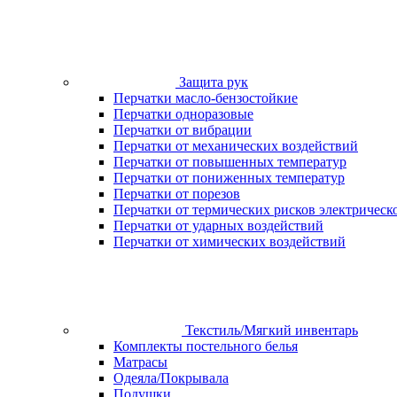
Защита рук
Перчатки масло-бензостойкие
Перчатки одноразовые
Перчатки от вибрации
Перчатки от механических воздействий
Перчатки от повышенных температур
Перчатки от пониженных температур
Перчатки от порезов
Перчатки от термических рисков электрическ
Перчатки от ударных воздействий
Перчатки от химических воздействий
Текстиль/Мягкий инвентарь
Комплекты постельного белья
Матрасы
Одеяла/Покрывала
Подушки