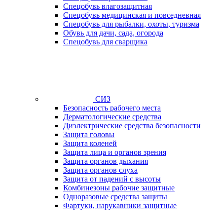
Спецобувь влагозащитная
Спецобувь медицинская и повседневная
Спецобувь для рыбалки, охоты, туризма
Обувь для дачи, сада, огорода
Спецобувь для сварщика
СИЗ
Безопасность рабочего места
Дерматологические средства
Диэлектрические средства безопасности
Защита головы
Защита коленей
Защита лица и органов зрения
Защита органов дыхания
Защита органов слуха
Защита от падений с высоты
Комбинезоны рабочие защитные
Одноразовые средства защиты
Фартуки, нарукавники защитные