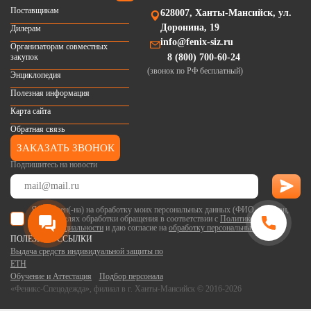
Поставщикам
628007, Ханты-Мансийск, ул.
Доронина, 19
Дилерам
info@fenix-siz.ru
Организаторам совместных
закупок
8 (800) 700-60-24
(звонок по РФ бесплатный)
Энциклопедия
Полезная информация
Карта сайта
Обратная связь
ЗАКАЗАТЬ ЗВОНОК
Подпишитесь на новости
Я согласен(-на) на обработку моих персональных данных (ФИО, телефон,
email) в целях обработки обращения в соответствии с
Политикой
конфиденциальности
и даю согласие на
обработку персональных данных
.
ПОЛЕЗНЫЕ ССЫЛКИ
Выдача средств индивидуальной защиты по
ЕТН
Обучение и Аттестация
Подбор персонала
«Феникс-Спецодежда», филиал в г. Ханты-Мансийск © 2016-2026