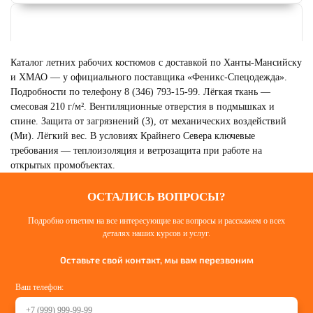
Каталог летних рабочих костюмов с доставкой по Ханты-Мансийску
и ХМАО — у официального поставщика «Феникс-Спецодежда».
Подробности по телефону 8 (346) 793-15-99. Лёгкая ткань —
смесовая 210 г/м². Вентиляционные отверстия в подмышках и
спине. Защита от загрязнений (З), от механических воздействий
(Ми). Лёгкий вес. В условиях Крайнего Севера ключевые
требования — теплоизоляция и ветрозащита при работе на
открытых промобъектах.
ОСТАЛИСЬ ВОПРОСЫ?
ЛЕТНИЕ РАБОЧИЕ КУРТКИ
Смотреть
Подробно ответим на все интересующие вас вопросы и расскажем о всех
деталях наших курсов и услуг.
Оставьте свой контакт, мы вам перезвоним
Ваш телефон: