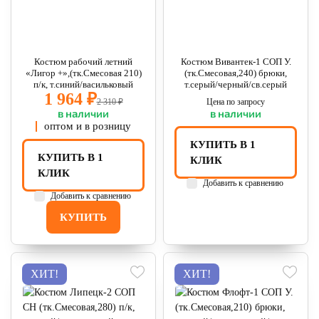
Костюм рабочий летний
Костюм Вивантек-1 СОП У.
«Лигор +»,(тк.Смесовая 210)
(тк.Смесовая,240) брюки,
п/к, т.синий/васильковый
т.серый/черный/св.серый
1 964 ₽
2 310 ₽
Цена по запросу
в наличии
в наличии
оптом и в розницу
КУПИТЬ В 1
КУПИТЬ В 1
КЛИК
КЛИК
Добавить к сравнению
Добавить к сравнению
КУПИТЬ
ХИТ!
ХИТ!