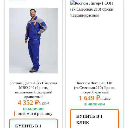
Костюм Драга-1 (тк.Смесовая
Костюм Лигор-1 СОП
МВО,240) брюки,
(тк.Смесовая,210) брюки,
васильковый/св.серый/
т.серый/красный
1 649 ₽
оранжевый
1 940 ₽
4 352 ₽
в наличии
5 120 ₽
в наличии
оптом и в розницу
КУПИТЬ В 1
КЛИК
КУПИТЬ В 1