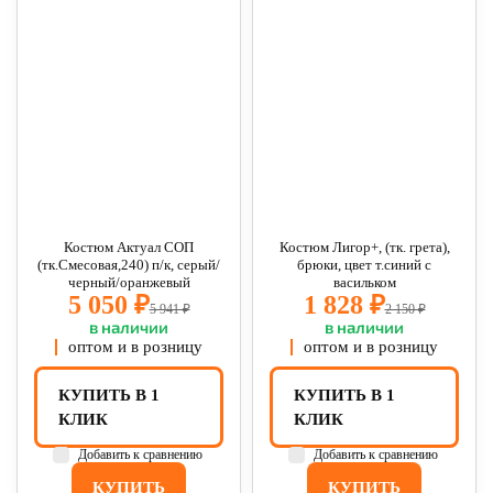
Костюм Актуал СОП
Костюм Лигор+, (тк. грета),
(тк.Смесовая,240) п/к, серый/
брюки, цвет т.синий с
черный/оранжевый
васильком
5 050 ₽
1 828 ₽
5 941 ₽
2 150 ₽
в наличии
в наличии
оптом и в розницу
оптом и в розницу
КУПИТЬ В 1
КУПИТЬ В 1
КЛИК
КЛИК
Добавить к сравнению
Добавить к сравнению
КУПИТЬ
КУПИТЬ