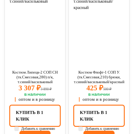
Костюм Липецк-2 СОП CH
Костюм Флофт-1 СОП У.
(тк.Смесовая,280) п/к,
(тк.Смесовая,210) брюки,
т.синий/васильковый
т.синий/васильковый/красный
3 307 ₽
425 ₽
3 890 ₽
500 ₽
в наличии
в наличии
оптом и в розницу
оптом и в розницу
КУПИТЬ В 1
КУПИТЬ В 1
КЛИК
КЛИК
Добавить к сравнению
Добавить к сравнению