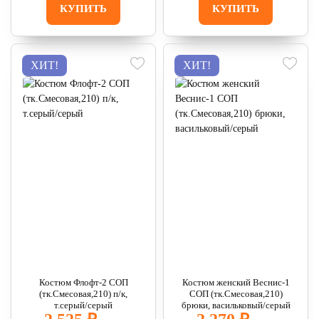
КУПИТЬ
КУПИТЬ
ХИТ!
ХИТ!
Костюм Флофт-2 СОП
Костюм женский Веснис-1
(тк.Смесовая,210) п/к,
СОП (тк.Смесовая,210)
т.серый/серый
брюки, васильковый/серый