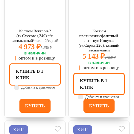
Костюм Вектрон-2
Костюм
(тк.Смесовая,240) п/к,
противоэнцефалитный-
васильковый/т.синий/серый
антигнус Импульс
4 973 ₽
(тк.Саржа,220), т.синий/
5 850 ₽
васильковый
в наличии
5 143 ₽
6 050 ₽
оптом и в розницу
в наличии
оптом и в розницу
КУПИТЬ В 1
КЛИК
КУПИТЬ В 1
КЛИК
Добавить к сравнению
Добавить к сравнению
КУПИТЬ
КУПИТЬ
ХИТ!
ХИТ!