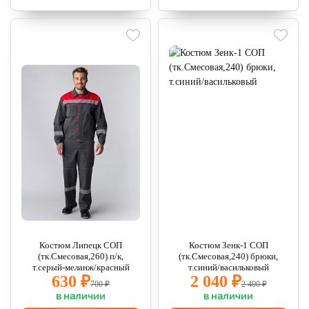
Костюм Липецк СОП
Костюм Зенк-1 СОП
(тк.Смесовая,260) п/к,
(тк.Смесовая,240) брюки,
т.серый-меланж/красный
т.синий/васильковый
630 ₽
2 040 ₽
700 ₽
2 400 ₽
в наличии
в наличии