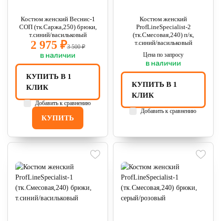
Костюм женский Веснис-1
Костюм женский
СОП (тк.Саржа,250) брюки,
ProfLineSpecialist-2
т.синий/васильковый
(тк.Смесовая,240) п/к,
2 975 ₽
т.синий/васильковый
3 500 ₽
в наличии
Цена по запросу
в наличии
КУПИТЬ В 1
КУПИТЬ В 1
КЛИК
КЛИК
Добавить к сравнению
Добавить к сравнению
КУПИТЬ