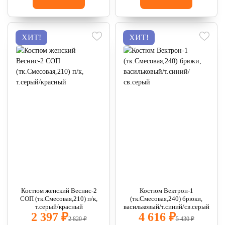
ХИТ!
ХИТ!
Костюм женский Веснис-2
Костюм Вектрон-1
СОП (тк.Смесовая,210) п/к,
(тк.Смесовая,240) брюки,
т.серый/красный
васильковый/т.синий/св.серый
2 397 ₽
4 616 ₽
2 820 ₽
5 430 ₽