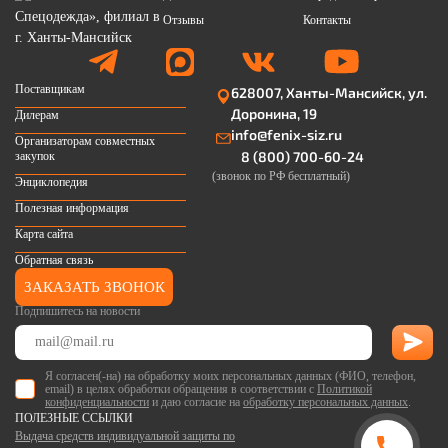
Отзывы
Контакты
Поставщикам
628007, Ханты-Мансийск, ул.
Доронина, 19
Дилерам
info@fenix-siz.ru
Организаторам совместных
8 (800) 700-60-24
закупок
(звонок по РФ бесплатный)
Энциклопедия
Полезная информация
Карта сайта
Обратная связь
ЗАКАЗАТЬ ЗВОНОК
Подпишитесь на новости
Я согласен(-на) на обработку моих персональных данных (ФИО, телефон,
email) в целях обработки обращения в соответствии с
Политикой
конфиденциальности
и даю согласие на
обработку персональных данных
.
ПОЛЕЗНЫЕ ССЫЛКИ
Выдача средств индивидуальной защиты по