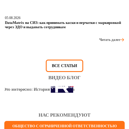
05.08.2026
04
DataMatrix на СИЗ: как принимать каски и перчатки с маркировкой
Ш
через ЭДО и выдавать сотрудникам
ра
Читать далее
ВСЕ СТАТЬИ
ВИДЕО БЛОГ
Это интересно: История противогаза
НАС РЕКОМЕНДУЮТ
ОБЩЕСТВО С ОГРАНИЧЕННОЙ ОТВЕТСТВЕННОСТЬЮ