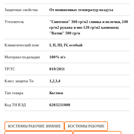
Защитные свойства
От пониженных температур воздуха
Утеплитель
"Синтепон" 360 гр/м2 спинка и полочки, 240
гр/м2 рукава и низ 120 гр/м2 капюшон;
"Ватин" 500 гр/м
Климатический пояс
I, II, III, IV, особый
Материал подкладки
100% п/э
ТР/ТС
019/2011
Класс защиты Тн
1,2,3,4
Тип товара
Костюм
Код ТН ВЭД
6203231000
КОСТЮМЫ РАБОЧИЕ ЗИМНИЕ
КОСТЮМЫ РАБОЧИЕ