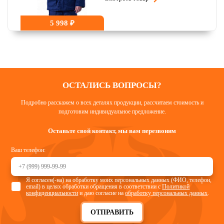
5 998 ₽
ОСТАЛИСЬ ВОПРОСЫ?
Подробно расскажем о всех деталях продукции, рассчитаем стоимость и
подготовим индивидуальное предложение.
Оставьте свой контакт, мы вам перезвоним
Ваш телефон:
Я согласен(-на) на обработку моих персональных данных (ФИО, телефон,
email) в целях обработки обращения в соответствии с
Политикой
конфиденциальности
и даю согласие на
обработку персональных данных
.
ОТПРАВИТЬ