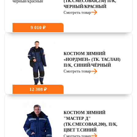
(ТК.СМЕСОВАЯ,250) П/К,
ЧЕРНЫЙ/КРАСНЫЙ
Смотреть товар
9 010 ₽
КОСТЮМ ЗИМНИЙ
«НОРДМЕН» (ТК. ТАСЛАН)
П/К, СИНИЙ/ЧЁРНЫЙ
Смотреть товар
12 308 ₽
КОСТЮМ ЗИМНИЙ
"МАСТЕР Д"
(ТК.СМЕСОВАЯ,200), П/К,
ЦВЕТ Т.СИНИЙ
Смотреть товар