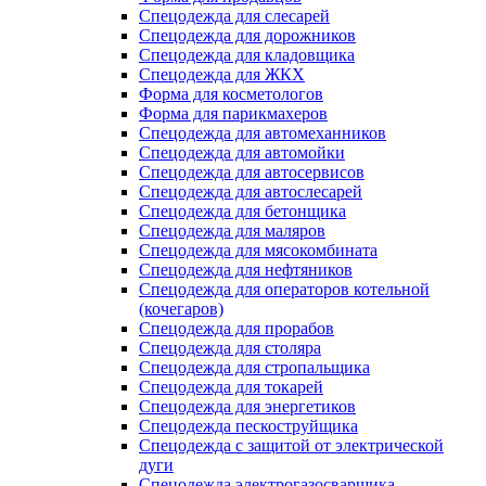
Спецодежда для слесарей
Спецодежда для дорожников
Спецодежда для кладовщика
Спецодежда для ЖКХ
Форма для косметологов
Форма для парикмахеров
Спецодежда для автомеханников
Спецодежда для автомойки
Спецодежда для автосервисов
Спецодежда для автослесарей
Спецодежда для бетонщика
Спецодежда для маляров
Спецодежда для мясокомбината
Спецодежда для нефтяников
Спецодежда для операторов котельной
(кочегаров)
Спецодежда для прорабов
Спецодежда для столяра
Спецодежда для стропальщика
Спецодежда для токарей
Спецодежда для энергетиков
Спецодежда пескоструйщика
Спецодежда с защитой от электрической
дуги
Спецодежда электрогазосварщика