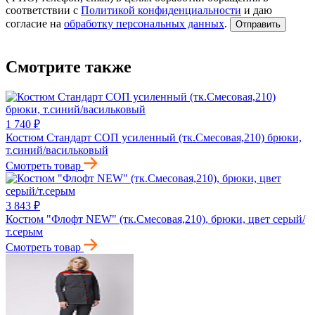
соответствии с
Политикой конфиденциальности
и даю
согласие на
обработку персональных данных
.
Отправить
Смотрите также
1 740 ₽
Костюм Стандарт СОП усиленный (тк.Смесовая,210) брюки,
т.синий/васильковый
Смотреть товар
3 843 ₽
Костюм "Флофт NEW" (тк.Смесовая,210), брюки, цвет серый/
т.серым
Смотреть товар