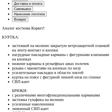
Доставка и оплата
Самовывоз
Нанесение логотипа
Возврат
Аналог костюма Корвет!
КУРТКА:
застежкой на молнию закрытую ветрозащитной планкой
на ленту-контакт и кнопки
нагрудные накладные карманы с фигурными клапанами
на кнопках
нижние карманы в рельефных швах полочек
рукава с манжетами на кнопках по низу
усилительные накладки в области локтей
куртка на поясе с фигурной линией низа по спинке
СВП-кант
БРЮКИ:
с различными многофункциональными карманами
застежка гульфика на молнию
усиленные наколенники
лимонный СВП-кант