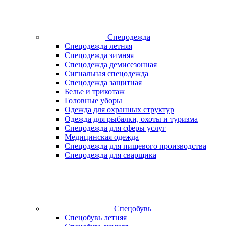
Спецодежда
Спецодежда летняя
Спецодежда зимняя
Спецодежда демисезонная
Сигнальная спецодежда
Спецодежда защитная
Белье и трикотаж
Головные уборы
Одежда для охранных структур
Одежда для рыбалки, охоты и туризма
Спецодежда для сферы услуг
Медицинская одежда
Спецодежда для пищевого производства
Спецодежда для сварщика
Спецобувь
Спецобувь летняя