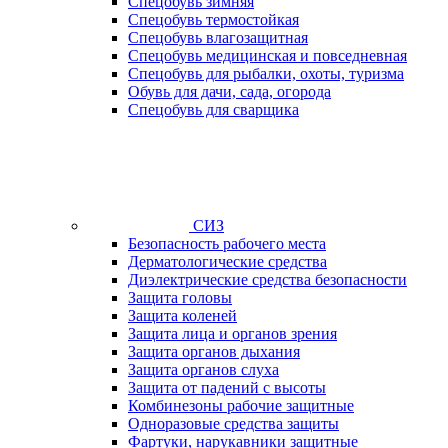
Спецобувь зимняя
Спецобувь термостойкая
Спецобувь влагозащитная
Спецобувь медицинская и повседневная
Спецобувь для рыбалки, охоты, туризма
Обувь для дачи, сада, огорода
Спецобувь для сварщика
СИЗ
Безопасность рабочего места
Дерматологические средства
Диэлектрические средства безопасности
Защита головы
Защита коленей
Защита лица и органов зрения
Защита органов дыхания
Защита органов слуха
Защита от падений с высоты
Комбинезоны рабочие защитные
Одноразовые средства защиты
Фартуки, нарукавники защитные