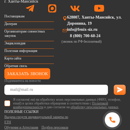
Поставщикам
628007, Ханты-Мансийск, ул.
Доронина, 19
Дилерам
info@fenix-siz.ru
Организаторам совместных
закупок
8 (800) 700-60-24
(звонок по РФ бесплатный)
Энциклопедия
Полезная информация
Карта сайта
Обратная связь
ЗАКАЗАТЬ ЗВОНОК
Подпишитесь на новости
Я согласен(-на) на обработку моих персональных данных (ФИО, телефон,
email) в целях обработки обращения в соответствии с
Политикой
конфиденциальности
и даю согласие на
обработку персональных данных
.
ПОЛЕЗНЫЕ ССЫЛКИ
Выдача средств индивидуальной защиты по
ЕТН
Обучение и Аттестация
Подбор персонала