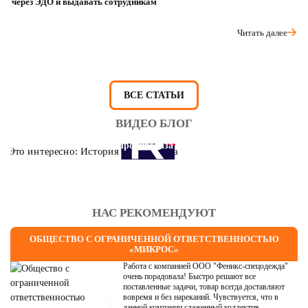
через ЭДО и выдавать сотрудникам
ра
Читать далее
ВСЕ СТАТЬИ
ВИДЕО БЛОГ
Это интересно: История противогаза
НАС РЕКОМЕНДУЮТ
ОБЩЕСТВО С ОГРАНИЧЕННОЙ ОТВЕТСТВЕННОСТЬЮ
«МИКРОС»
Работа с компанией ООО "Феникс-спецодежда"
очень порадовала! Быстро решают все
поставленные задачи, товар всегда доставляют
вовремя и без нареканий. Чувствуется, что в
данной компании слаженный коллектив.