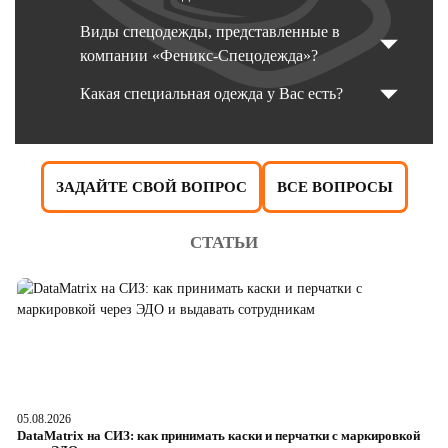
Виды спецодежды, представленные в
компании «Феникс-Спецодежда»?
Какая специальная одежда у Вас есть?
ЗАДАЙТЕ СВОЙ ВОПРОС
ВСЕ ВОПРОСЫ
СТАТЬИ
05.08.2026
04
DataMatrix на СИЗ: как принимать каски и перчатки с маркировкой
Ш