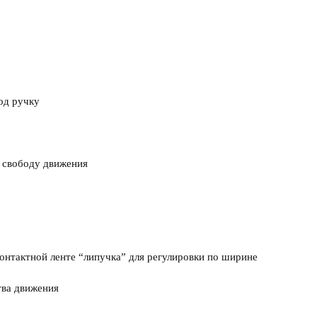
од ручку
 свободу движения
онтактной ленте “липучка” для регулировки по ширине
тва движения