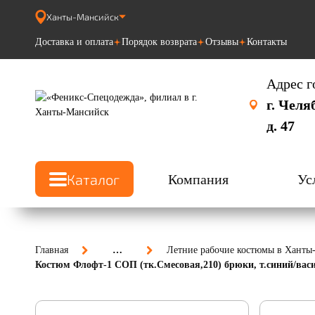
Ханты-Мансийск
Доставка и оплата
Порядок возврата
Отзывы
Контакты
Адрес г
г. Челя
д. 47
Каталог
Компания
Ус
Главная
…
Летние рабочие костюмы в Ханты
Костюм Флофт-1 СОП (тк.Смесовая,210) брюки, т.синий/ва