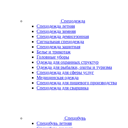
Спецодежда
Спецодежда летняя
Спецодежда зимняя
Спецодежда демисезонная
Сигнальная спецодежда
Спецодежда защитная
Белье и трикотаж
Головные уборы
Одежда для охранных структур
Одежда для рыбалки, охоты и туризма
Спецодежда для сферы услуг
Медицинская одежда
Спецодежда для пищевого производства
Спецодежда для сварщика
Спецобувь
Спецобувь летняя