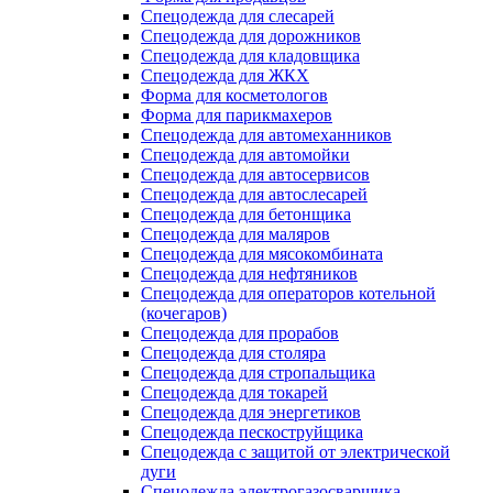
Спецодежда для слесарей
Спецодежда для дорожников
Спецодежда для кладовщика
Спецодежда для ЖКХ
Форма для косметологов
Форма для парикмахеров
Спецодежда для автомеханников
Спецодежда для автомойки
Спецодежда для автосервисов
Спецодежда для автослесарей
Спецодежда для бетонщика
Спецодежда для маляров
Спецодежда для мясокомбината
Спецодежда для нефтяников
Спецодежда для операторов котельной
(кочегаров)
Спецодежда для прорабов
Спецодежда для столяра
Спецодежда для стропальщика
Спецодежда для токарей
Спецодежда для энергетиков
Спецодежда пескоструйщика
Спецодежда с защитой от электрической
дуги
Спецодежда электрогазосварщика