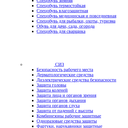
Спецобувь зимняя
Спецобувь термостойкая
Спецобувь влагозащитная
Спецобувь медицинская и повседневная
Спецобувь для рыбалки, охоты, туризма
Обувь для дачи, сада, огорода
Спецобувь для сварщика
СИЗ
Безопасность рабочего места
Дерматологические средства
Диэлектрические средства безопасности
Защита головы
Защита коленей
Защита лица и органов зрения
Защита органов дыхания
Защита органов слуха
Защита от падений с высоты
Комбинезоны рабочие защитные
Одноразовые средства защиты
Фартуки, нарукавники защитные