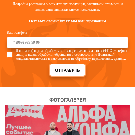
Подробно расскажем о всех деталях продукции, рассчитаем стоимость и
подготовим индивидуальное предложение.
Оставьте свой контакт, мы вам перезвоним
Ваш телефон:
Я согласен(-на) на обработку моих персональных данных (ФИО, телефон,
email) в целях обработки обращения в соответствии с
Политикой
конфиденциальности
и даю согласие на
обработку персональных данных
.
ОТПРАВИТЬ
ФОТОГАЛЕРЕЯ