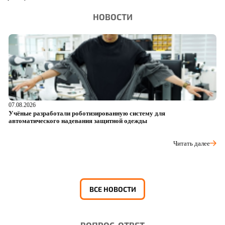
НОВОСТИ
07.08.2026
06
Учёные разработали роботизированную систему для
О
автоматического надевания защитной одежды
р
Читать далее
ВСЕ НОВОСТИ
ВОПРОС-ОТВЕТ