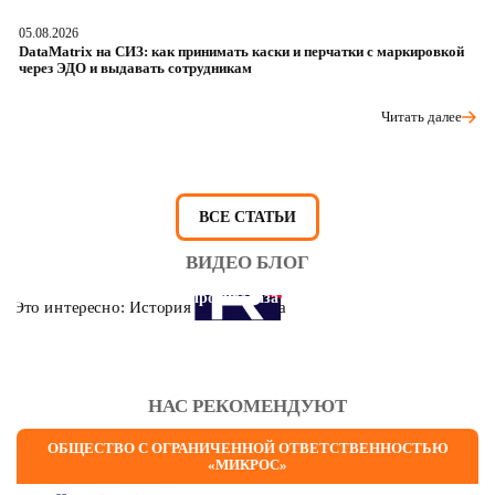
05.08.2026
04
DataMatrix на СИЗ: как принимать каски и перчатки с маркировкой
Ш
через ЭДО и выдавать сотрудникам
ра
Читать далее
ВСЕ СТАТЬИ
ВИДЕО БЛОГ
Это интересно: История противогаза
НАС РЕКОМЕНДУЮТ
ОБЩЕСТВО С ОГРАНИЧЕННОЙ ОТВЕТСТВЕННОСТЬЮ
«МИКРОС»