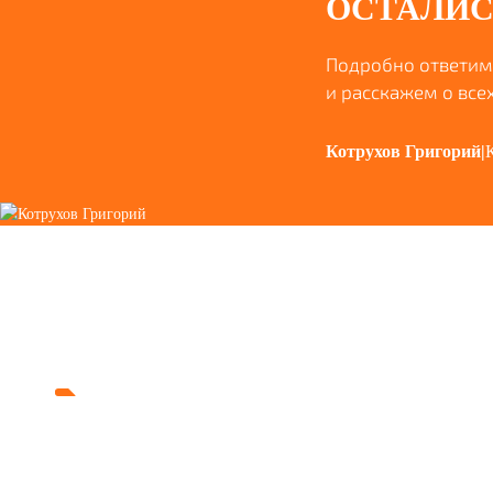
ОСТАЛИС
Подробно ответим
и расскажем о всех
Котрухов Григорий
|