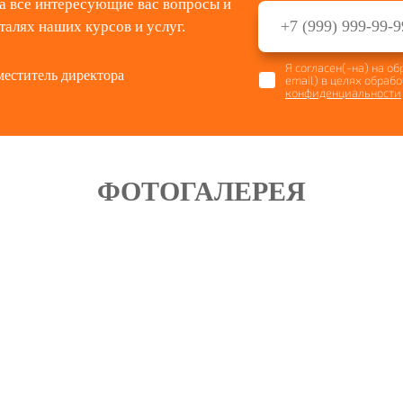
а все интересующие вас вопросы и
талях наших курсов и услуг.
Я согласен(-на) на о
меститель директора
email) в целях обраб
конфиденциальности
ФОТОГАЛЕРЕЯ