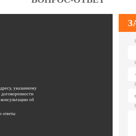
З
адресу, указанному
о договоренности
 консультацию об