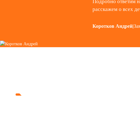
Подробно ответим н
расскажем о всех де
Коротков Андрей
|
За