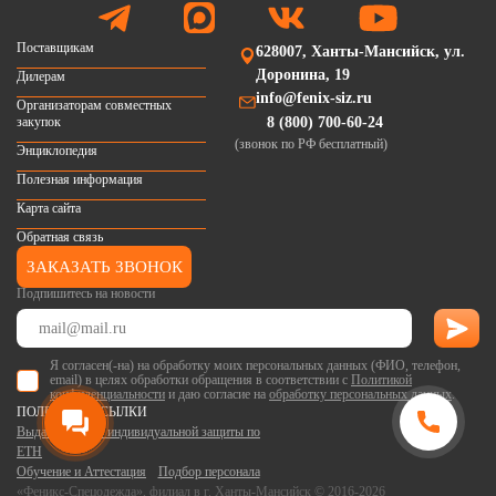
Поставщикам
628007, Ханты-Мансийск, ул.
Доронина, 19
Дилерам
info@fenix-siz.ru
Организаторам совместных
закупок
8 (800) 700-60-24
(звонок по РФ бесплатный)
Энциклопедия
Полезная информация
Карта сайта
Обратная связь
ЗАКАЗАТЬ ЗВОНОК
Подпишитесь на новости
Я согласен(-на) на обработку моих персональных данных (ФИО, телефон,
email) в целях обработки обращения в соответствии с
Политикой
конфиденциальности
и даю согласие на
обработку персональных данных
.
ПОЛЕЗНЫЕ ССЫЛКИ
Выдача средств индивидуальной защиты по
ЕТН
Обучение и Аттестация
Подбор персонала
«Феникс-Спецодежда», филиал в г. Ханты-Мансийск © 2016-2026