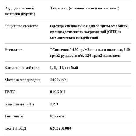
Вид центральной
Закрытая (молния/планка на кнопках)
застежки (куртка)
Защитные свойства
Одежда специальная для защиты от общих
производственных загрязнений (ОПЗ) и
механических воздействий
Утеплитель
"Синтепон" 480 гр/м2 спинка и полочки, 240
гр/м2 рукава и п/к, 120 гр/м2 капюшон
Климатический пояс
I, II, III, особый
Материал подкладки
100% п/э
ТР/ТС
019/2011
Класс защиты Тн
1,2,3
Тип товара
Костюм
Код ТН ВЭД
6203231000