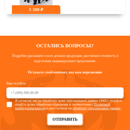
5 380 ₽
ОСТАЛИСЬ ВОПРОСЫ?
Подробно расскажем о всех деталях продукции, рассчитаем стоимость и
подготовим индивидуальное предложение.
Оставьте свой контакт, мы вам перезвоним
Ваш телефон:
Я согласен(-на) на обработку моих персональных данных (ФИО, телефон,
email) в целях обработки обращения в соответствии с
Политикой
конфиденциальности
и даю согласие на
обработку персональных данных
.
ОТПРАВИТЬ