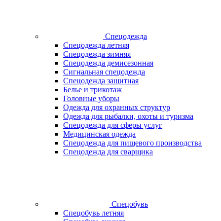
Спецодежда
Спецодежда летняя
Спецодежда зимняя
Спецодежда демисезонная
Сигнальная спецодежда
Спецодежда защитная
Белье и трикотаж
Головные уборы
Одежда для охранных структур
Одежда для рыбалки, охоты и туризма
Спецодежда для сферы услуг
Медицинская одежда
Спецодежда для пищевого производства
Спецодежда для сварщика
Спецобувь
Спецобувь летняя