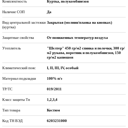
Комплектность
Куртка, полукомбинезон
Наличие СОП
Да
Вид центральной застежки
Закрытая (молния/планка на кнопках)
(куртка)
Защитные свойства
От пониженных температур воздуха
Утеплитель
"Шелтер" 450 гр/м2 спинка и полочки, 300 гр/
м2 рукава, воротник и полукомбинезон, 150
гр/м2 капюшон
Климатический пояс
I, II, III, IV, особый
Материал подкладки
100% п/э
ТР/ТС
019/2011
Класс защиты Тн
1,2,3,4
Тип товара
Костюм
Код ТН ВЭД
6203231000