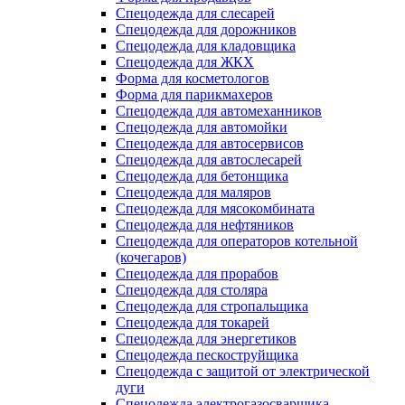
Спецодежда для слесарей
Спецодежда для дорожников
Спецодежда для кладовщика
Спецодежда для ЖКХ
Форма для косметологов
Форма для парикмахеров
Спецодежда для автомеханников
Спецодежда для автомойки
Спецодежда для автосервисов
Спецодежда для автослесарей
Спецодежда для бетонщика
Спецодежда для маляров
Спецодежда для мясокомбината
Спецодежда для нефтяников
Спецодежда для операторов котельной
(кочегаров)
Спецодежда для прорабов
Спецодежда для столяра
Спецодежда для стропальщика
Спецодежда для токарей
Спецодежда для энергетиков
Спецодежда пескоструйщика
Спецодежда с защитой от электрической
дуги
Спецодежда электрогазосварщика