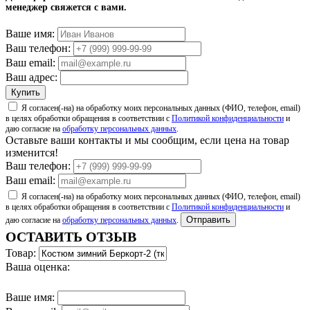
менеджер свяжется с вами.
4.7
читать отзывы
Ваше имя:
4.5
читать отзывы
Ваш телефон:
Ваш email:
Ваш адрес:
Купить
Я согласен(-на) на обработку моих персональных данных (ФИО, телефон, email)
в целях обработки обращения в соответствии с
Политикой конфиденциальности
и
даю согласие на
обработку персональных данных
.
Оставьте ваши контакты и мы сообщим, если цена на товар
изменится!
Ваш телефон:
Ваш email:
Я согласен(-на) на обработку моих персональных данных (ФИО, телефон, email)
в целях обработки обращения в соответствии с
Политикой конфиденциальности
и
Отправить
даю согласие на
обработку персональных данных
.
ОСТАВИТЬ ОТЗЫВ
Товар:
Ваша оценка:
Ваше имя: