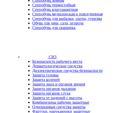
Спецобувь зимняя
Спецобувь термостойкая
Спецобувь влагозащитная
Спецобувь медицинская и повседневная
Спецобувь для рыбалки, охоты, туризма
Обувь для дачи, сада, огорода
Спецобувь для сварщика
СИЗ
Безопасность рабочего места
Дерматологические средства
Диэлектрические средства безопасности
Защита головы
Защита коленей
Защита лица и органов зрения
Защита органов дыхания
Защита органов слуха
Защита от падений с высоты
Комбинезоны рабочие защитные
Одноразовые средства защиты
Фартуки, нарукавники защитные