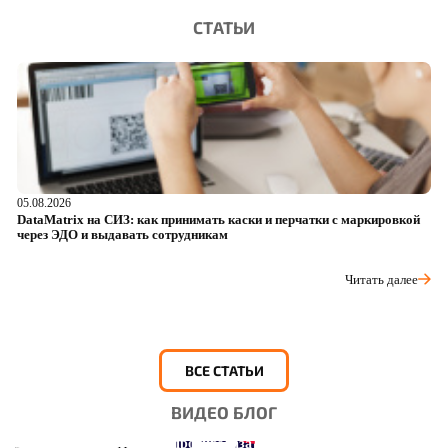
СТАТЬИ
05.08.2026
04
DataMatrix на СИЗ: как принимать каски и перчатки с маркировкой
Ш
через ЭДО и выдавать сотрудникам
ра
Читать далее
ВСЕ СТАТЬИ
ВИДЕО БЛОГ
Это интересно: История противогаза