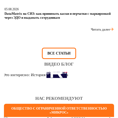
05.08.2026
04
DataMatrix на СИЗ: как принимать каски и перчатки с маркировкой
Ш
через ЭДО и выдавать сотрудникам
ра
Читать далее
ВСЕ СТАТЬИ
ВИДЕО БЛОГ
Это интересно: История противогаза
НАС РЕКОМЕНДУЮТ
ОБЩЕСТВО С ОГРАНИЧЕННОЙ ОТВЕТСТВЕННОСТЬЮ
«МИКРОС»