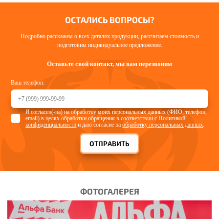
ОСТАЛИСЬ ВОПРОСЫ?
Подробно расскажем о всех деталях продукции, рассчитаем стоимость и
подготовим индивидуальное предложение.
Оставьте свой контакт, мы вам перезвоним
Ваш телефон:
Я согласен(-на) на обработку моих персональных данных (ФИО, телефон,
email) в целях обработки обращения в соответствии с
Политикой
конфиденциальности
и даю согласие на
обработку персональных данных
.
ОТПРАВИТЬ
ФОТОГАЛЕРЕЯ