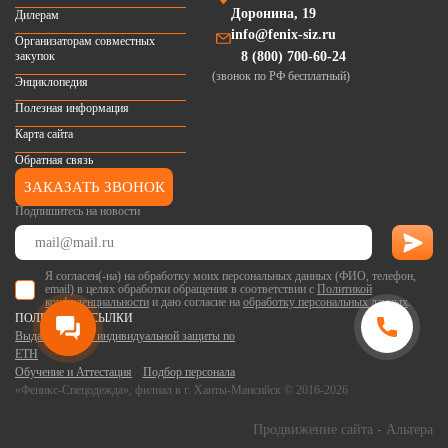
Доронина, 19
Дилерам
info@fenix-siz.ru
Организаторам совместных
закупок
8 (800) 700-60-24
(звонок по РФ бесплатный)
Энциклопедия
Полезная информация
Карта сайта
Обратная связь
ЗАКАЗАТЬ ЗВОНОК
Подпишитесь на новости
Я согласен(-на) на обработку моих персональных данных (ФИО, телефон,
email) в целях обработки обращения в соответствии с
Политикой
конфиденциальности
и даю согласие на
обработку персональных данных
.
ПОЛЕЗНЫЕ ССЫЛКИ
Выдача средств индивидуальной защиты по
ЕТН
Обучение и Аттестация
Подбор персонала
«Феникс-Спецодежда», филиал в г. Ханты-Мансийск © 2016-2026
Продвижение сайта
- Альтера