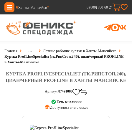
Ханты-Мансийск
8 (800) 700-60-24
Главная
…
Летние рабочие куртки в Ханты-Мансийске
Куртка ProfLineSpecialist (тк.РипСтоп,240), циан/черный PROFLINE
в Ханты-Мансийске
КУРТКА PROFLINESPECIALIST (ТК.РИПСТОП,240),
ЦИАН/ЧЕРНЫЙ PROFLINE В ХАНТЫ-МАНСИЙСКЕ
Артикул:
87491006
Есть в наличии
Доступность:
на складе