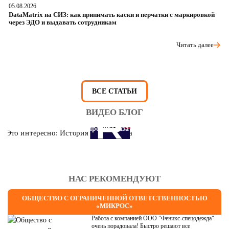
05.08.2026
04
DataMatrix на СИЗ: как принимать каски и перчатки с маркировкой
Ш
через ЭДО и выдавать сотрудникам
ра
Читать далее
ВСЕ СТАТЬИ
ВИДЕО БЛОГ
Это интересно: История противогаза
НАС РЕКОМЕНДУЮТ
ОБЩЕСТВО С ОГРАНИЧЕННОЙ ОТВЕТСТВЕННОСТЬЮ
«МИКРОС»
Работа с компанией ООО "Феникс-спецодежда"
очень порадовала! Быстро решают все