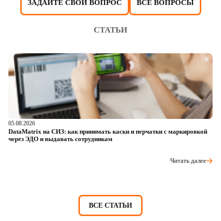
ЗАДАЙТЕ СВОЙ ВОПРОС
ВСЕ ВОПРОСЫ
СТАТЬИ
05.08.2026
04
DataMatrix на СИЗ: как принимать каски и перчатки с маркировкой
Ш
через ЭДО и выдавать сотрудникам
ра
Читать далее
ВСЕ СТАТЬИ